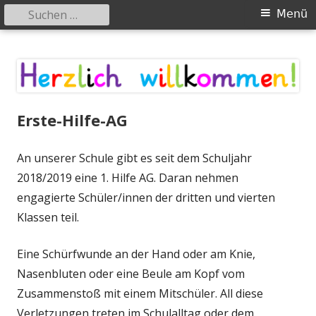
Suchen
Primäres
Menü
nach:
Menü
Springe
zum
Inhalt
Erste-Hilfe-AG
An unserer Schule gibt es seit dem Schuljahr
2018/2019 eine 1. Hilfe AG. Daran nehmen
engagierte Schüler/innen der dritten und vierten
Klassen teil.
Eine Schürfwunde an der Hand oder am Knie,
Nasenbluten oder eine Beule am Kopf vom
Zusammenstoß mit einem Mitschüler. All diese
Verletzungen treten im Schulalltag oder dem