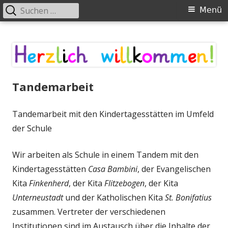
Suchen
Primäres
Menü
nach:
Menü
Springe
zum
Inhalt
Tandemarbeit
Tandemarbeit mit den Kindertagesstätten im Umfeld
der Schule
Wir arbeiten als Schule in einem Tandem mit den
Kindertagesstätten
Casa Bambini
, der Evangelischen
Kita
Finkenherd
, der Kita
Flitzebogen
, der Kita
Unterneustadt
und der Katholischen Kita
St. Bonifatius
zusammen. Vertreter der verschiedenen
Institutionen sind im Austausch über die Inhalte der